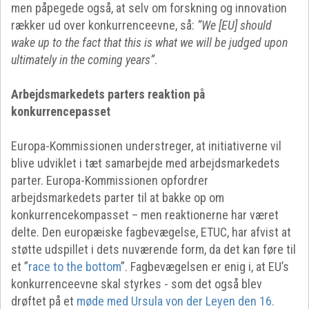
men påpegede også, at selv om forskning og innovation
rækker ud over konkurrenceevne, så:
”We [EU] should
wake up to the fact that this is what we will be judged upon
ultimately in the coming years”
.
Arbejdsmarkedets parters reaktion på
konkurrencepasset
Europa-Kommissionen understreger, at initiativerne vil
blive udviklet i tæt samarbejde med arbejdsmarkedets
parter. Europa-Kommissionen opfordrer
arbejdsmarkedets parter til at bakke op om
konkurrencekompasset – men reaktionerne har været
delte. Den europæiske fagbevægelse, ETUC, har afvist at
støtte udspillet i dets nuværende form, da det kan føre til
et ”
race to the bottom
”. Fagbevægelsen er enig i, at EU’s
konkurrenceevne skal styrkes - som det også blev
drøftet på et
møde med Ursula von der Leyen den 16.