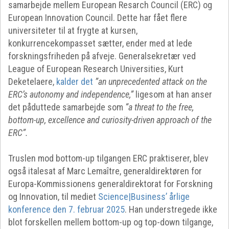
samarbejde mellem European Resarch Council (ERC) og
European Innovation Council. Dette har fået flere
universiteter til at frygte at kursen,
konkurrencekompasset sætter, ender med at lede
forskningsfriheden på afveje. Generalsekretær ved
League of European Research Universities, Kurt
Deketelaere,
kalder det
”an unprecedented attack on the
ERC’s autonomy and independence,”
ligesom at han anser
det påduttede samarbejde som
“a threat to the free,
bottom-up, excellence and curiosity-driven approach of the
ERC”.
Truslen mod bottom-up tilgangen ERC praktiserer, blev
også italesat af Marc Lemaître, generaldirektøren for
Europa-Kommissionens generaldirektorat for Forskning
og Innovation, til mediet
Science|Business’ årlige
konference den 7. februar 2025
. Han understregede ikke
blot forskellen mellem bottom-up og top-down tilgange,