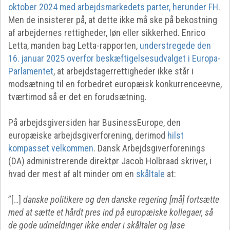
oktober 2024 med arbejdsmarkedets parter, herunder FH
.
Men de insisterer på, at dette ikke må ske på bekostning
af arbejdernes rettigheder, løn eller sikkerhed. Enrico
Letta, manden bag Letta-rapporten,
understregede den
16. januar 2025 overfor beskæftigelsesudvalget i Europa-
Parlamentet
, at arbejdstagerrettigheder ikke står i
modsætning til en forbedret europæisk konkurrenceevne,
tværtimod så er det en forudsætning.
På arbejdsgiversiden har BusinessEurope, den
europæiske arbejdsgiverforening, derimod
hilst
kompasset velkommen
. Dansk Arbejdsgiverforenings
(DA) administrerende direktør Jacob Holbraad skriver, i
hvad der mest af alt minder om en
skåltale
at:
”[…]
danske politikere og den danske regering [må] fortsætte
med at sætte et hårdt pres ind på europæiske kollegaer, så
de gode udmeldinger ikke ender i skåltaler og løse