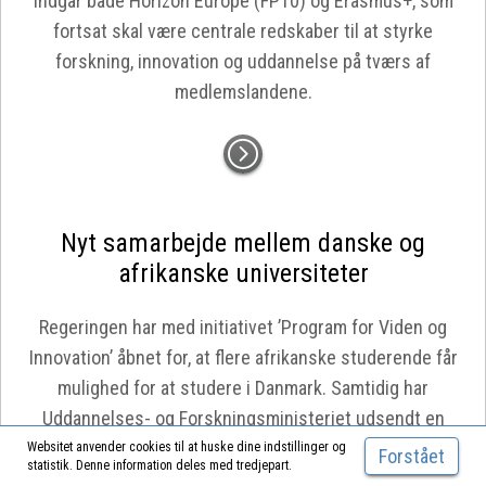
indgår både Horizon Europe (FP10) og Erasmus+, som
fortsat skal være centrale redskaber til at styrke
forskning, innovation og uddannelse på tværs af
medlemslandene.
Nyt samarbejde mellem danske og
afrikanske universiteter
Regeringen har med initiativet ’Program for Viden og
Innovation’ åbnet for, at flere afrikanske studerende får
mulighed for at studere i Danmark. Samtidig har
Uddannelses- og Forskningsministeriet udsendt en
forskningsattaché til USA med opgaven at varetage
Websitet anvender cookies til at huske dine indstillinger og
Forstået
statistik. Denne information deles med tredjepart.
danske forskningsinteresser og skabe nye