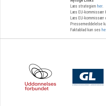
Nyttige Links
Læs strategien
her
.
Læs EU-kommissær H
Læs EU-kommissær o
Pressemeddelelse ka
Faktablad kan ses
he