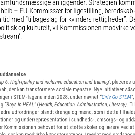
samfundsmæssige anliggender. Strategien komm
hbib – EU-Kommissær for ligestilling, beredskab 
 tid med ”tilbageslag for kvinders rettigheder”. De
olitisk og kulturelt, vil Kommissionen modvirke v
nstream’.
m uddannelse
 6: High-quality and inclusive education and training’,
placeres 
kab, der kan transformere sociale mønstre. Nye initiativer sås
re piger i STEM-fagene inden 2028, under navnet
”
Girls Go STEM
”
ng
”Boys in HEAL”
(
Health, Education, Administration, Literacy).
Ti
bedre udfordringer blandt drenge og mænd, som i dette tilfæl
tationer og underrepræsentation i sundheds-, omsorgs- og udd
er Kommissionen behovet for at støtte skoler og lærere ved at 
le, der kan modvirke kønsstereotyper. I mødet med pædagoger