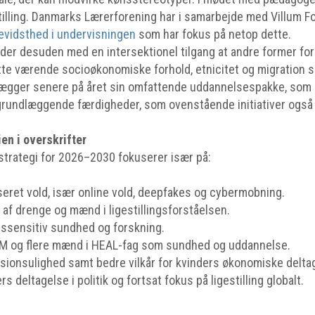
estilling. Danmarks Lærerforening har i samarbejde med Villum 
evidsthed i undervisningen
som har fokus på netop dette.
r desuden med en intersektionel tilgang at andre former for 
ette værende socioøkonomiske forhold, etnicitet og migration 
gger senere på året sin omfattende uddannelsespakke, som b
rundlæggende færdigheder, som ovenstående initiativer også 
ien i overskrifter
sstrategi for 2026–2030 fokuserer især på:
ret vold, især online vold, deepfakes og cybermobning.
 af drenge og mænd i ligestillingsforståelsen.
ssensitiv sundhed og forskning.
TEM og flere mænd i HEAL-fag som sundhed og uddannelse.
sionsulighed samt bedre vilkår for kvinders økonomiske delta
s deltagelse i politik og fortsat fokus på ligestilling globalt.