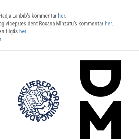
adja Lahbib’s kommentar
her
.
g vicepræsident Roxana Mînzatu’s kommentar
her
.
n tilgås
her
r