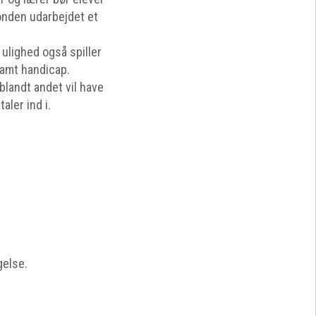
Fonden udarbejdet et
ulighed også spiller
samt handicap.
landt andet vil have
taler ind i.
gelse.