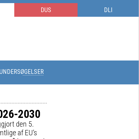
DUS
DLI
-UNDERSØGELSER
2026-2030
gjort den 5.
tlige af EU’s