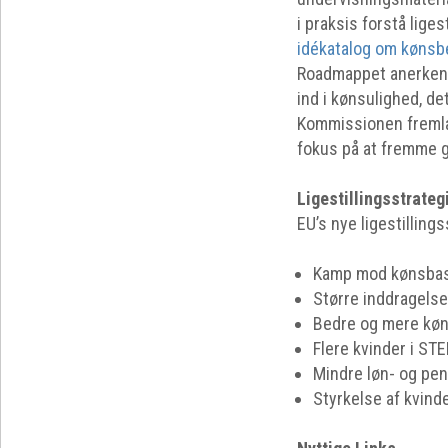
i praksis forstå lig
idékatalog om kønsb
Roadmappet anerkende
ind i kønsulighed, d
Kommissionen fremlæ
fokus på at fremme g
Ligestillingsstrateg
EU’s nye ligestilling
Kamp mod kønsbase
Større inddragelse
Bedre og mere køn
Flere kvinder i S
Mindre løn- og pen
Styrkelse af kvinder