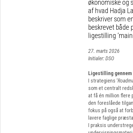
økonomiske og 
af hvad Hadja La
beskriver som en
beskrevet både p
ligestilling ’mai
27. marts 2026
Initialer: DSO
Ligestilling genne
I strategiens ’
Roadmap
som et centralt reds
at få én million fle
den foreslåede tilga
fokus på også at for
lavere faglige præs
I praksis understreg
undervisningsmateria